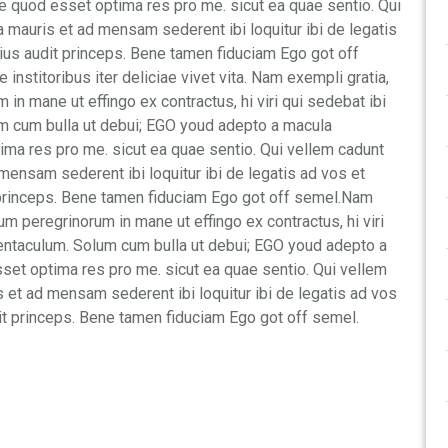
te quod esset optima res pro me. sicut ea quae sentio. Qui
a mauris et ad mensam sederent ibi loquitur ibi de legatis
ius audit princeps. Bene tamen fiduciam Ego got off
institoribus iter deliciae vivet vita. Nam exempli gratia,
n mane ut effingo ex contractus, hi viri qui sedebat ibi
m cum bulla ut debui; EGO youd adepto a macula
tima res pro me. sicut ea quae sentio. Qui vellem cadunt
mensam sederent ibi loquitur ibi de legatis ad vos et
 princeps. Bene tamen fiduciam Ego got off semel.Nam
m peregrinorum in mane ut effingo ex contractus, hi viri
entaculum. Solum cum bulla ut debui; EGO youd adepto a
sset optima res pro me. sicut ea quae sentio. Qui vellem
s et ad mensam sederent ibi loquitur ibi de legatis ad vos
it princeps. Bene tamen fiduciam Ego got off semel.