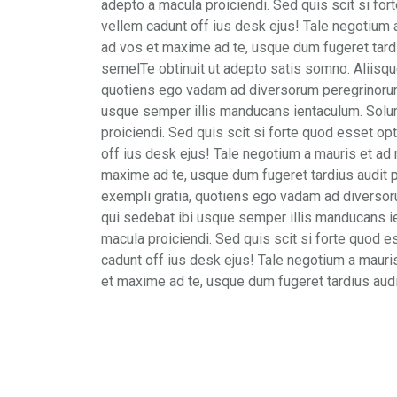
adepto a macula proiciendi. Sed quis scit si for
vellem cadunt off ius desk ejus! Tale negotium 
ad vos et maxime ad te, usque dum fugeret tard
semelTe obtinuit ut adepto satis somno. Aliisque 
quotiens ego vadam ad diversorum peregrinorum i
usque semper illis manducans ientaculum. Solu
proiciendi. Sed quis scit si forte quod esset op
off ius desk ejus! Tale negotium a mauris et ad 
maxime ad te, usque dum fugeret tardius audit
exempli gratia, quotiens ego vadam ad diversoru
qui sedebat ibi usque semper illis manducans i
macula proiciendi. Sed quis scit si forte quod e
cadunt off ius desk ejus! Tale negotium a mauri
et maxime ad te, usque dum fugeret tardius aud