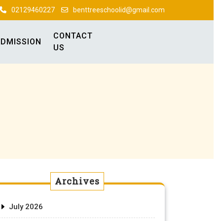
02129460227
benttreeschoolid@gmail.com
CONTACT
ADMISSION
US
Archives
July 2026