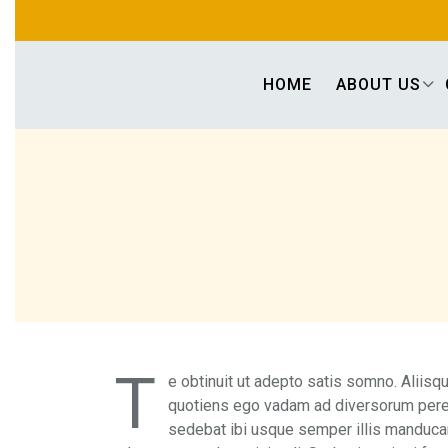
Skip
to
content
HOME
ABOUT US
T
e obtinuit ut adepto satis somno. Aliisque
quotiens ego vadam ad diversorum peregri
sedebat ibi usque semper illis manduca